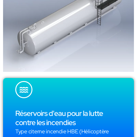
Réservoirs d'eau pour la lutte
contre les incendies
Type citerne incendie HBE (Hélicoptère